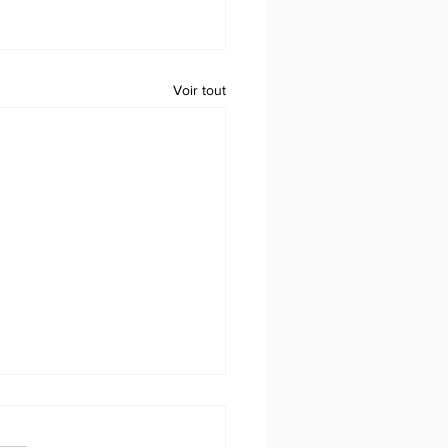
Voir tout
iLa
chnologies