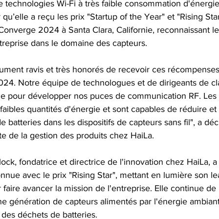
technologies Wi-Fi à très faible consommation d'énergie p
u’elle a reçu les prix "Startup of the Year" et "Rising Star"
onverge 2024 à Santa Clara, Californie, reconnaissant les
ntreprise dans le domaine des capteurs.
ent ravis et très honorés de recevoir ces récompenses 
24. Notre équipe de technologues et de dirigeants de cl
âche pour développer nos puces de communication RF. Les
ibles quantités d'énergie et sont capables de réduire et
e batteries dans les dispositifs de capteurs sans fil", a décl
e de la gestion des produits chez HaiLa.
ock, fondatrice et directrice de l'innovation chez HaiLa, a
nnue avec le prix "Rising Star", mettant en lumière son le
 faire avancer la mission de l'entreprise. Elle continue de
e génération de capteurs alimentés par l'énergie ambiante
 des déchets de batteries.