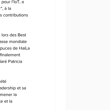
our l'IoT, a 
, à la 
 contributions 
lors des Best 
asse mondiale 
 puces de HaiLa 
 finalement 
aré Patricia 
 été 
adership et sa 
 mener la 
 et la 