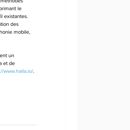
e méthodes 
rimant le 
l existantes. 
ation des 
phonie mobile, 
ent un 
 et de 
://www.haila.io/
.