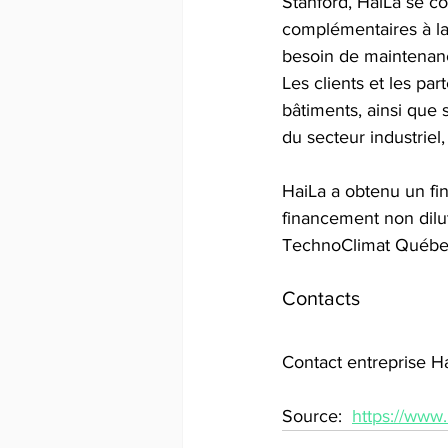
Stanford, HaiLa se co
complémentaires à la
besoin de maintenance 
Les clients et les par
bâtiments, ainsi que 
du secteur industriel,
HaiLa a obtenu un fi
financement non dilu
TechnoClimat Québec. 
Contacts
Contact entreprise H
Source:  
https://ww