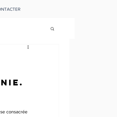
ONTACTER
nie.
rise consacrée 