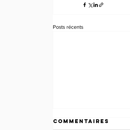
Posts récents
HaiLa se voit
Commentaires
octroyer une