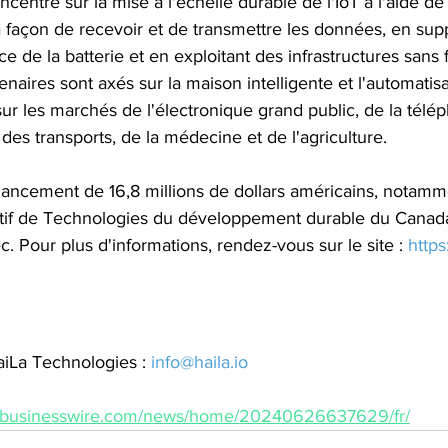
ncentre sur la mise à l'échelle durable de l'IoT à l'aide d
 façon de recevoir et de transmettre les données, en supp
de la batterie et en exploitant des infrastructures sans fi
tenaires sont axés sur la maison intelligente et l'automatis
sur les marchés de l'électronique grand public, de la télé
 des transports, de la médecine et de l'agriculture.
nancement de 16,8 millions de dollars américains, notamm
tif de Technologies du développement durable du Canada
Pour plus d'informations, rendez-vous sur le site : 
https
aiLa Technologies : 
info@haila.io
w.businesswire.com/news/home/20240626637629/fr/