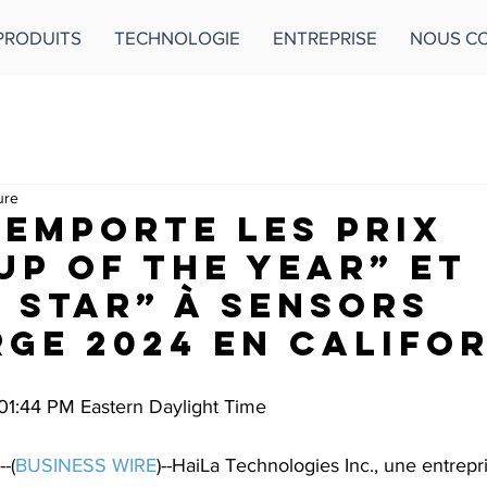
PRODUITS
TECHNOLOGIE
ENTREPRISE
NOUS C
ure
remporte les prix
up of the Year” et
g Star” à Sensors
ge 2024 en Califor
01:44 PM Eastern Daylight Time
-(
BUSINESS WIRE
)--HaiLa Technologies Inc., une entrep