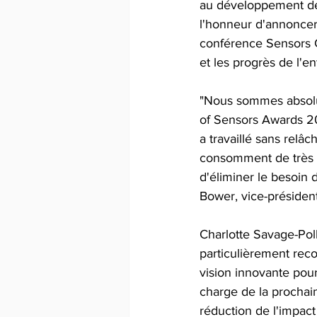
au développement de 
l'honneur d'annoncer q
conférence Sensors C
et les progrès de l'e
"Nous sommes absolum
of Sensors Awards 20
a travaillé sans rel
consomment de très fa
d'éliminer le besoin d
Bower, vice-président
Charlotte Savage-Poll
particulièrement reco
vision innovante pour
charge de la prochain
réduction de l'impact